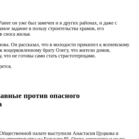
нее он уже был замечен и в других районах, и даже с
ное задание в пользу строительства храмов, его
в сноса жилья.
ва. Он рассказал, что в молодости прикипел к ясеневскому
к воцерковленному брату Олегу, что жители домов,
 что не готовы сами стать страстотерпцами.
рется.
лавные против опасного
а
в Общественной палате выступили Анастасия Цуцкова и
 строительства на Бульваре 85. Очень некрасиво и не по