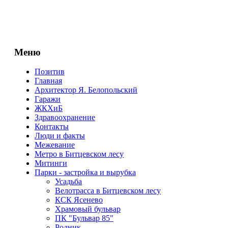
Меню
Позитив
Главная
Архитектор Я. Белопольский
Гаражи
ЖКХиБ
Здравоохранение
Контакты
Люди и факты
Межевание
Метро в Битцевском лесу
Митинги
Парки - застройка и вырубка
Усадьба
Велотрасса в Битцевском лесу
КСК Ясенево
Храмовый бульвар
ПК "Бульвар 85"
Родник