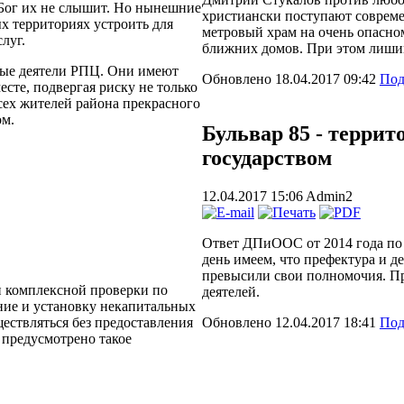
 Бог их не слышит. Но нынешние
христиански поступают совреме
х территориях устроить для
метровый храм на очень опасном
луг.
ближних домов. При этом лишив
ные деятели РПЦ. Они имеют
Обновлено 18.04.2017 09:42
Под
сте, подвергая риску не только
сех жителей района прекрасного
ом.
Бульвар 85 - террит
государством
12.04.2017 15:06
Admin2
Ответ ДПиООС от 2014 года по 
день имеем, что префектура и д
превысили свои полномочия. Пр
и комплексной проверки по
деятелей.
ние и установку некапитальных
ществляться без предоставления
Обновлено 12.04.2017 18:41
Под
 предусмотрено такое