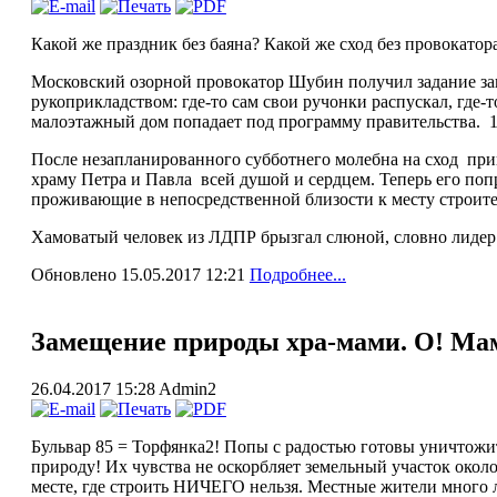
Какой же праздник без баяна? Какой же сход без провокатор
Московский озорной провокатор Шубин получил задание заня
рукоприкладством: где-то сам свои ручонки распускал, где
малоэтажный дом попадает под программу правительства. 1
После незапланированного субботнего молебна на сход приш
храму Петра и Павла всей душой и сердцем. Теперь его поп
проживающие в непосредственной близости к месту строител
Хамоватый человек из ЛДПР брызгал слюной, словно лидер 
Обновлено 15.05.2017 12:21
Подробнее...
Замещение природы хра-мами. О! Мам
26.04.2017 15:28
Admin2
Бульвар 85 = Торфянка2! Попы с радостью готовы уничтожить
природу! Их чувства не оскорбляет земельный участок окол
месте, где строить НИЧЕГО нельзя. Местные жители много л