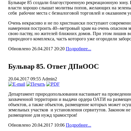
Бульваре 85 создали благоустроенную рекреационную зону.
власти хорошо слышат молитвы попов, желающих на зелены
себя рабочие места с безналоговой торговлей и оказанием ус
Очень некрасиво и не по христиански поступают современ
намерения построить 40--метровый храм на очень опасном ме
свою паству, но жителей ближних домов. При этом лишив в
природного комплекса, часть которого уже огородили забор
Обновлено 26.04.2017 20:20
Подробнее...
Бульвар 85. Ответ ДПиООС
20.04.2017 09:55
Admin2
Департамент природопользования настаивает на проведени
захваченной территории и выдачи ордера ОАТИ на размеще
объектов, а также объектов, размещение которых может осу
земельных участков и установления сервитутов. Законом не
размещение для нужд храмостроя!
Обновлено 20.04.2017 10:06
Подробнее...