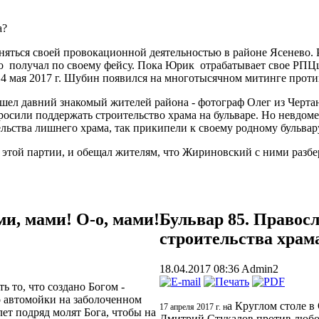
а?
ться своей провокационной деятельностью в районе Ясенево. Ра
-то получал по своему фейсу. Пока Юрик отрабатывает свое РПЦш
4 мая 2017 г. Шубин появился на многотысячном митинге проти
ел давний знакомый жителей района - фотограф Олег из Чертано
росили поддержать строительство храма на бульваре. Но невдоме
ьства лишнего храма, так прикипели к своему родному бульвару,
этой партии, и обещал жителям, что Жириновский с ними разбе
и, мами! О-о, мами!
Бульвар 85. Правос
строительства храм
18.04.2017 08:36
Admin2
 то, что создано Богом -
о автомойки на заболоченном
а Круглом столе 
17 апреля 2017 г. н
ет подряд молят Бога, чтобы на
Дмитрий Стукалов против любого