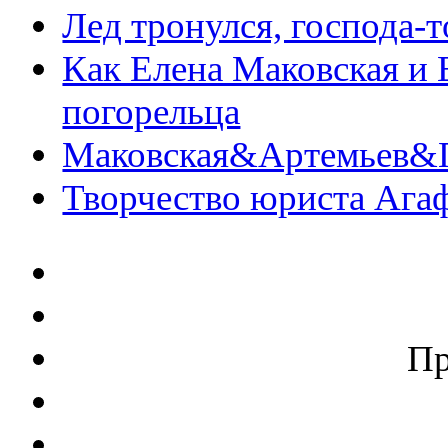
Лед тронулся, господа-
Как Елена Маковская и 
погорельца
Маковская&Артемьев&П
Творчество юриста Ага
П