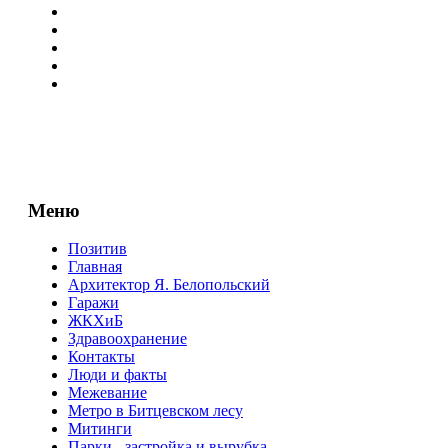
Меню
Позитив
Главная
Архитектор Я. Белопольский
Гаражи
ЖКХиБ
Здравоохранение
Контакты
Люди и факты
Межевание
Метро в Битцевском лесу
Митинги
Парки - застройка и вырубка