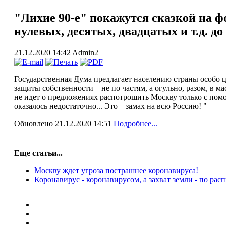
"Лихие 90-е" покажутся сказкой на 
нулевых, десятых, двадцатых и т.д. д
21.12.2020 14:42
Admin2
Государственная Дума предлагает населению страны особо 
защиты собственности – не по частям, а огульно, разом, в м
не идет о предложениях распотрошить Москву только с по
оказалось недостаточно... Это – замах на всю Россию! "
Обновлено 21.12.2020 14:51
Подробнее...
Еще статьи...
Москву ждет угроза пострашнее коронавируса!
Коронавирус - коронавирусом, а захват земли - по ра