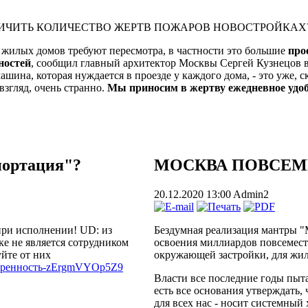
ИЧИТЬ КОЛИЧЕСТВО ЖЕРТВ ПОЖАРОВ НОВОСТРОЙКАХ?
жилых домов требуют пересмотра, в частности это большие
про
ностей
, сообщил главный архитектор Москвы Сергей Кузнецов в
ашина, которая нуждается в проезде у каждого дома, - это уже, 
згляд, очень странно.
Мы приносим в жертву ежедневное удоб
портация"?
МОСКВА ПОВСЕМ
20.12.2020 13:00
Admin2
 при исполнении! UD: из
Бездумная реализация мантры "М
ке не является сотрудником
освоения миллиардов повсемест
йте от них
окружающей застройки, для жи
оверенность-zErgmVYOp5Z9
Власти все последние годы пыта
есть все основания утверждать,
для всех нас - носит системный 