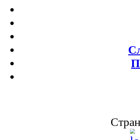
С
П
Стран