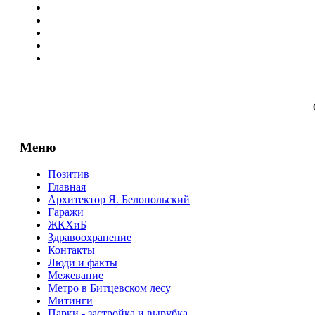
Меню
Позитив
Главная
Архитектор Я. Белопольский
Гаражи
ЖКХиБ
Здравоохранение
Контакты
Люди и факты
Межевание
Метро в Битцевском лесу
Митинги
Парки - застройка и вырубка