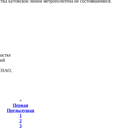
стка Бутовской линии метрополитена не состоявшимися.
частке
кий
 ЮЗАО,
«
Первая
Предыдущая
1
2
3