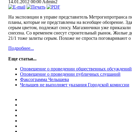
14.01.2012 00:00
Admin2
На экспозиции в управе представитель Метрогипротранса п
планы, которые не представлены на всеобщее обозрение. Зд
серым цветом, подлежат сносу. Магазинчики уже приказали 
снесена. Со временем снесут строительный рынок. Жилые д
21/1 тоже залиты серым. Похоже не спроста поговаривают о 
Подробнее...
Еще статьи...
Оповещение о проведении общественных обсуждений
Оповещение о проведении публичных слушаний
Факсограмма Челышева
Челышев не выполняет указания Городской комиссии