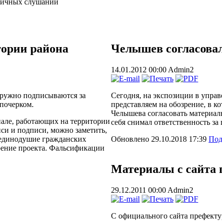
бличных слушаний
тории района
Челышев согласовал
14.01.2012 00:00
Admin2
дружно подписываются за
Сегодня, на экспозиции в упра
 почерком.
представляем на обозрение, в 
Челышева согласовать материал
нале, работающих на территории
себя снимал ответственность за 
иси и подписи, можно заметить,
 единодушие гражданских
Обновлено 29.10.2018 17:39
Под
рение проекта. Фальсификации
Материалы с сайта 
29.12.2011 00:00
Admin2
С официального сайта префект