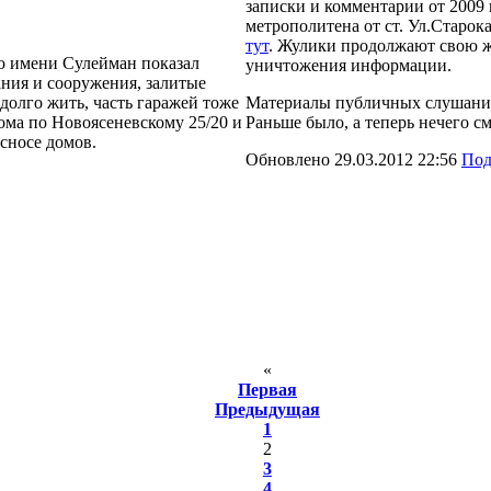
записки и комментарии от 2009 
метрополитена от ст. Ул.Старок
тут
. Жулики продолжают свою 
о имени Сулейман показал
уничтожения информации.
ания и сооружения, залитые
долго жить, часть гаражей тоже
Материалы публичных слушаний
ома по Новоясеневскому 25/20 и
Раньше было, а теперь нечего см
сносе домов.
Обновлено 29.03.2012 22:56
Под
«
Первая
Предыдущая
1
2
3
4