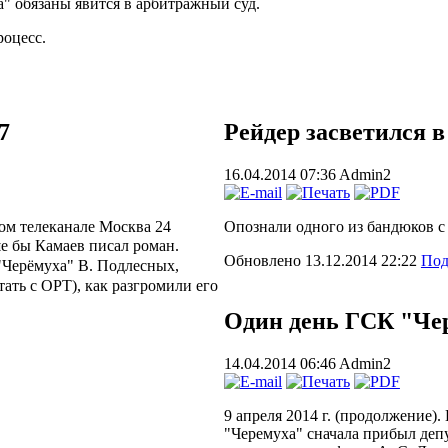
а" обязаны явится в арбитражный суд.
роцесс.
7
Рейдер засветился в
16.04.2014 07:36
Admin2
ом телеканале Москва 24
Опознали одного из бандюков с 
 бы Камаев писал роман.
Обновлено 13.12.2014 22:22
Под
"Черёмуха" В. Подлесных,
ать с ОРТ), как разгромили его
Один день ГСК "Чер
14.04.2014 06:46
Admin2
9 апреля 2014 г. (продолжение).
"Черемуха" сначала прибыл депут