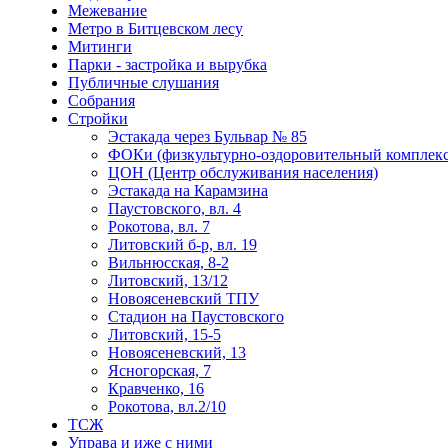
Межевание
Метро в Битцевском лесу
Митинги
Парки - застройка и вырубка
Публичные слушания
Собрания
Стройки
Эстакада через Бульвар № 85
ФОКи (физкультурно-оздоровительный комплекс
ЦОН (Центр обслуживания населения)
Эстакада на Карамзина
Паустовского, вл. 4
Рокотова, вл. 7
Литовский б-р, вл. 19
Вильнюсская, 8-2
Литовский, 13/12
Новоясеневский ТПУ
Стадион на Паустовского
Литовский, 15-5
Новоясеневский, 13
Ясногорская, 7
Кравченко, 16
Рокотова, вл.2/10
ТСЖ
Управа и иже с ними