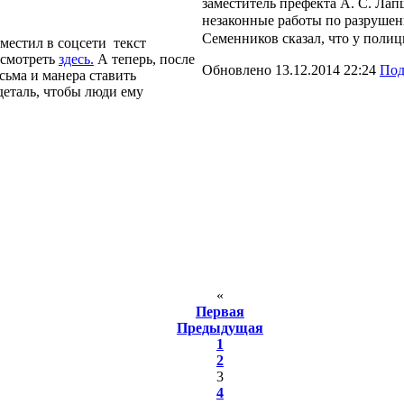
заместитель префекта А. С. Ла
незаконные работы по разруше
Семенников сказал, что у полиц
местил в соцсети текст
 смотреть
здесь.
А теперь, после
Обновлено 13.12.2014 22:24
Под
сьма и манера ставить
деталь, чтобы люди ему
«
Первая
Предыдущая
1
2
3
4