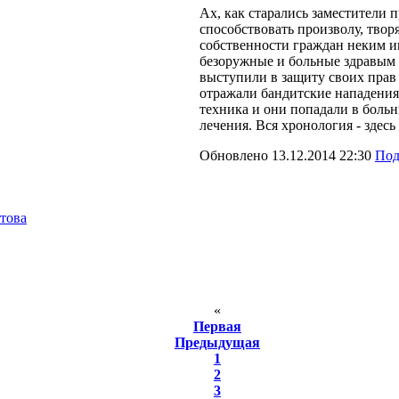
Ах, как старались заместители п
способствовать произволу, тво
собственности граждан неким и
безоружные и больные здравым 
выступили в защиту своих прав
отражали бандитские нападения,
техника и они попадали в боль
лечения. Вся хронология -
здесь
Обновлено 13.12.2014 22:30
Под
това
«
Первая
Предыдущая
1
2
3