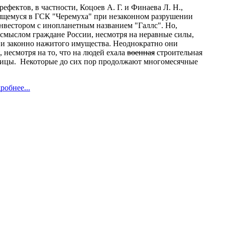
рефектов, в частности, Коцоев А. Г. и Финаева Л. Н.,
рящемуся в ГСК "Черемуха" при незаконном разрушении
нвестором с инопланетным названием "Галлс". Но,
смыслом граждане России, несмотря на неравные силы,
 и законно нажитого имущества. Неоднократно они
 несмотря на то, что на людей ехала
военная
строительная
ницы. Некоторые до сих пор продолжают многомесячные
робнее...