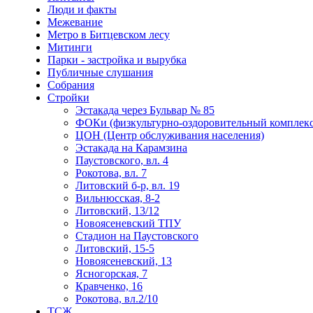
Люди и факты
Межевание
Метро в Битцевском лесу
Митинги
Парки - застройка и вырубка
Публичные слушания
Собрания
Стройки
Эстакада через Бульвар № 85
ФОКи (физкультурно-оздоровительный комплекс
ЦОН (Центр обслуживания населения)
Эстакада на Карамзина
Паустовского, вл. 4
Рокотова, вл. 7
Литовский б-р, вл. 19
Вильнюсская, 8-2
Литовский, 13/12
Новоясеневский ТПУ
Стадион на Паустовского
Литовский, 15-5
Новоясеневский, 13
Ясногорская, 7
Кравченко, 16
Рокотова, вл.2/10
ТСЖ