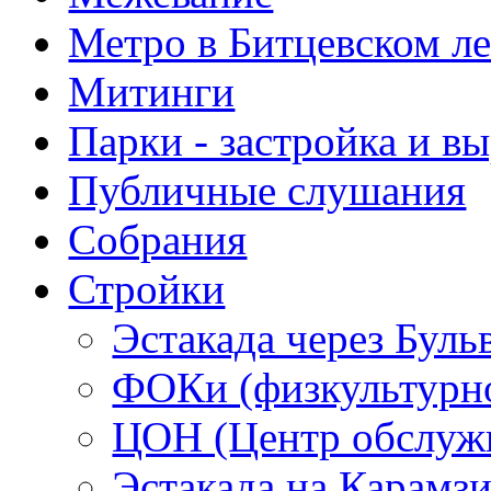
Метро в Битцевском л
Митинги
Парки - застройка и в
Публичные слушания
Собрания
Стройки
Эстакада через Буль
ФОКи (физкультурно
ЦОН (Центр обслужи
Эстакада на Карамз