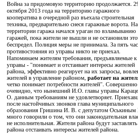
Война за придомовую территорию продолжается. 2
октября 2013 года на территорию гаражного
кооператива в очередной раз въехала строительная
техника, предварительно снеся гаражные ворота. На
территории гаража начался ураган по взламыванию
гаражей, пока жители не вышли и не остановили это
беспредел. Полиция меры не принимала. За пять ча
противостояния из управы никто не приехал.
Напоминаем жителям т
ребования, предъявляемые к 
управы - "понимает и отстаивает интересы жителей
района, эффективно реагирует на их запросы, вовле
жителей в управление районом,
работает на жител
четко понимает потребности жителей". Совершенно
очевидно, что нынешний И.О. главы управы Караце
О. данным требованиям не удовлетворяет. Приехав
после настойчивых звонков глава муниципального
образования Гришина И. В. с депутатом Оськиным 
много говорили о том, что они законодательная влас
не исполнительная. Жители района будут заставлять
района отстаивать интересы жителей района.