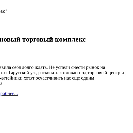
ево"
 новый торговый комплекс
авила себя долго ждать. Не успели снести рынок на
. и Тарусской ул., раскопать котлован под торговый центр и
и-затейники хотят осчастливить нас еще одним
а.
робнее...