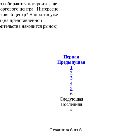
о собираются построить еще
торгового центра. Интересно,
орговый центр?
Напротив уже
л (на представленной
ительства находится рынок).
«
Первая
Предыдущая
1
2
3
4
5
6
Следующая
Последняя
»
Страница 6 из 6