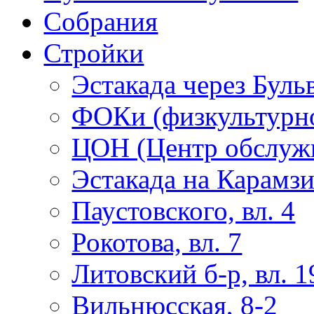
Собрания
Стройки
Эстакада через Буль
ФОКи (физкультурно
ЦОН (Центр обслужи
Эстакада на Карамз
Паустовского, вл. 4
Рокотова, вл. 7
Литовский б-р, вл. 1
Вильнюсская, 8-2