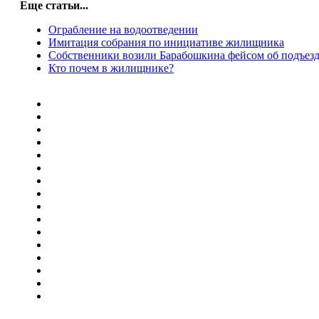
Еще статьи...
Ограбление на водоотведении
Имитация собрания по инициативе жилищника
Собственники возили Барабошкина фейсом об подъез
Кто почем в жилищнике?