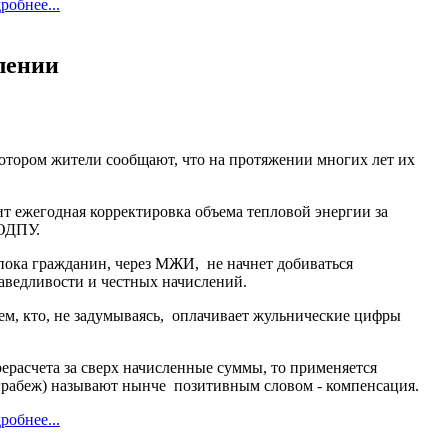
робнее...
лении
отором жители сообщают, что на протяжении многих лет их
т ежегодная корректировка объема тепловой энергии за
ОДПУ.
ока гражданин, через МЖИ, не начнет добиваться
раведливости и честных начислений.
м, кто, не задумываясь, оплачивает жульнические цифры
ерасчета за сверх начисленные суммы, то применяется
грабеж) называют нынче позитивным словом - компенсация.
робнее...