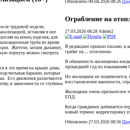
Обновлено 09.04.2026 08:26
Под
Ограбление на отоп
сле трудовой недели,
27.03.2026 08:28
Admin2
анализацией, вставляя в нее
епляя на конец изделия, для
ализационная труба во время
В редакцию пришло письмо, в к
кции. Жители, затаив дыхание,
грабят на ... отоплении.
такую порнуху можно смотреть
В обязанность жилищника входи
прошедший год по показаниям 
я в это время на крыше дома,
подсчитывая барыши, которые
Но жилищник не пошевелится, п
ма. Его движения различаются
восстановления законности, сп
итму, в зависимости от глубины
Жилищник очень признателен те
ЕПД.
Когда гражданин добивается пер
новый термин: корректировку (
Обновлено 27.03.2026 08:56
Под