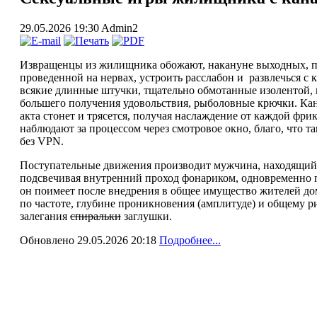
29.05.2026 19:30
Admin2
Извращенцы из жилищника обожают, накануне выходных, по
проведенной на нервах, устроить расслабон и развлечься с к
всякие длинные штучки, тщательно обмотанные изолентой, ц
большего получения удовольствия, рыболовные крючки. Кан
акта стонет и трясется, получая наслаждение от каждой фри
наблюдают за процессом через смотровое окно, благо, что 
без VPN.
Поступательные движения производит мужчина, находящийс
подсвечивая внутренний проход фонариком, одновременно 
он поимеет после внедрения в общее имущество жителей до
по частоте, глубине проникновения (амплитуде) и общему р
залегания
спиральки
заглушки.
Обновлено 29.05.2026 20:18
Подробнее...