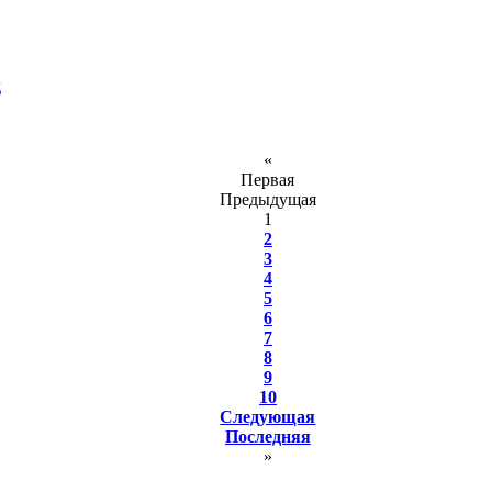
д
«
Первая
Предыдущая
1
2
3
4
5
6
7
8
9
10
Следующая
Последняя
»