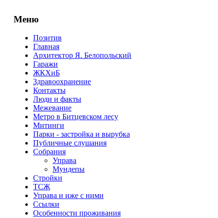
Меню
Позитив
Главная
Архитектор Я. Белопольский
Гаражи
ЖКХиБ
Здравоохранение
Контакты
Люди и факты
Межевание
Метро в Битцевском лесу
Митинги
Парки - застройка и вырубка
Публичные слушания
Собрания
Управа
Мундепы
Стройки
ТСЖ
Управа и иже с ними
Ссылки
Особенности проживания