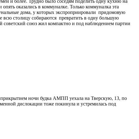
мей и более. Трудно было соседям поделить одну кухню на
и опять оказались в коммуналке. Только коммуналка эта
ммунальные дома, у которых экспроприировали придомовую
ве всю столицу собираются превратить в одну большую
ий советский союз жил компактно и под наблюдением партии
д прикрытием ночи будка АМПП уехала на Тверскую, 13, по
еменной дислокации тоже покинула и устремилась под