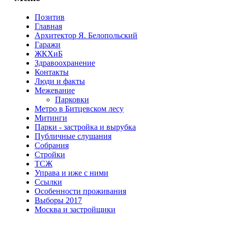
Позитив
Главная
Архитектор Я. Белопольский
Гаражи
ЖКХиБ
Здравоохранение
Контакты
Люди и факты
Межевание
Парковки
Метро в Битцевском лесу
Митинги
Парки - застройка и вырубка
Публичные слушания
Собрания
Стройки
ТСЖ
Управа и иже с ними
Ссылки
Особенности проживания
Выборы 2017
Москва и застройщики