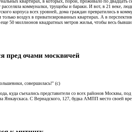
альных квартирах, в которых, порой, проживало по двадцать се
 расселяла коммуналки, трущобы и бараки. И вот, в 21 веке, люд
ского корпуса всех уровней, дома граждан превратились в ко
и только воздух в приватизированных квартирах. А в перспекти
 еще 50 миллионов квадратных метров жилья, чтобы весь бывш
ся пред очами москвичей
ольшевики, совершилась!" (с)
ода, куда съехались представители со всех районов Москвы, по
а Янкаускаса. С Вернадского, 127, будка АМПП место своей вр
тся к митингу