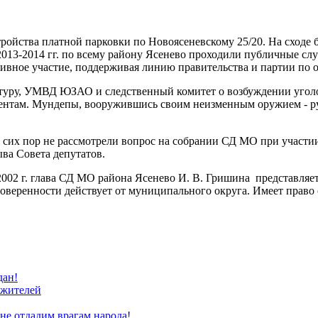
стройства платной парковки по Новоясеневскому 25/20. На сходе 
 2013-2014 гг. по всему району Ясенево проходили публичные с
ивное участие, поддерживая линию правительства и партии по о
ратуру, УМВД ЮЗАО и следственный комитет о возбуждении угол
ументам. Мундепы, вооружившись своим неизменным оружием - ру
 сих пор не рассмотрели вопрос на собрании СД МО при участии 
ва Совета депутатов.
 2002 г. глава СД МО района Ясенево И. В. Гришина представля
доверенности действует от муниципального округа. Имеет прав
дан!
 жителей
е отдадим врагам народа!