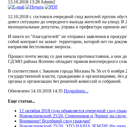
13.10.2018 13:28
Admin2
12.10.2018 г. состоялся очередной сход жителей против обу
довел ситуацию до очередного выхода жителей на улицу. В
муниципальные депутаты, управа и префектура приняли акт
И никто из "благодетелей" не отправил заявления в проку
собой контракт на захват территории, которой нет по док
направляя бестолковые запросы.
Прошел почти месяц со дня начала противостояния, а они до
СД МО района Ясенево обладает правом внеочередного созы
В соответствии с Законом города Москвы № 56 от 6 ноября
государственной власти, гражданами и организациями, без 
органы и организации без решений комиссий и собраний.
Обновлено 14.10.2018 14:35
Подробнее...
Еще статьи...
12 октября 2018 года объявляется очередной сход граж
Новоясеневский 25/20. Семенников и Деринг на сходе
Внимание! Всеобщий сход граждан!
Новоясеневский 25/20. ЭТО НАША ЗЕМЛЯ! Ни пяди н