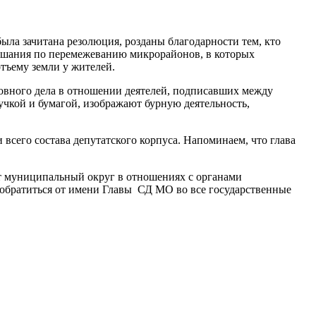
была зачитана резолюция, розданы благодарности тем, кто
лушания по перемежеванию микрорайонов, в которых
тъему земли у жителей.
овного дела в отношении деятелей, подписавших между
чкой и бумагой, изображают бурную деятельность,
всего состава депутатского корпуса. Напоминаем, что глава
ет муниципальный округ в отношениях с органами
о обратиться от имени Главы СД МО во все государственные