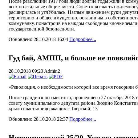
После революции 1917 года люди долгие годы жили в коммун
всех и остальные общие места. Советская власть по-немногу
расширилась и углУбилась. Наглым движением руки депутат
территорию и общее имущество, оставив им в собственност
коммуналку, понастроив на каждом свободном клочке земли
государтсвенной безопасности.
Обновлено 28.10.2018 16:04
Подробнее...
Гуд бай, АМПП, и больше не появляй
28.10.2018 09:20
Admin2
«Революция, о необходимости которой все время говорили б
После грандиозного митинга, прошедшего 27 октября 2018 г
совету муниципального депутата района Зюзино Константин
крыло властьпридержащих с Тверской, 13.
Обновлено 28.10.2018 22:37
Подробнее...
Новоясеневский 25/20. Управа готови