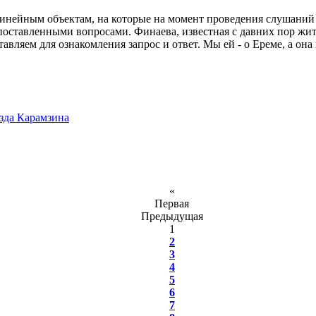
инейным объектам, на которые на момент проведения слушани
ставленными вопросами. Финаева, известная с давних пор жите
вляем для ознакомления запрос и ответ. Мы ей - о Ереме, а она 
зда Карамзина
«
Первая
Предыдущая
1
2
3
4
5
6
7