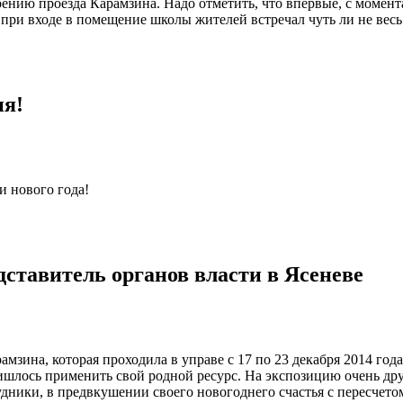
нию проезда Карамзина. Надо отметить, что впервые, с момента
 при входе в помещение школы жителей встречал чуть ли не весь
ия!
и нового года!
ставитель органов власти в Ясеневе
мзина, которая проходила в управе с 17 по 23 декабря 2014 го
ришлось применить свой родной ресурс. На экспозицию очень д
ники, в предвкушении своего новогоднего счастья с пересчетом