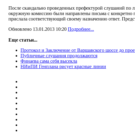
После скандально проведенных префектурой слушаний по л
окружную комиссию были направлены письма с конкретно по
прислала соответствующий своему назначению ответ. Предста
Обновлено 13.01.2013 10:20
Подробнее...
Еще статьи...
Протокол и Заключение от Варшавского шоссе до прое
Публичные слушания продолжаются
Финаева сама себя высекла
НИиПИ Генплана рисует красные линии