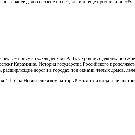
ели" заранее дали согласие на всё, так они еще причислили себя
сии, где присутствовал депутат А. В. Суродин, с давних пор жи
оспект Карамзина. История государства Российского продолжает
ие, расширяющие дороги в городах под окнами жилых домов, лел
тве ТПУ на Новоясеневском, который может никогда и не постро